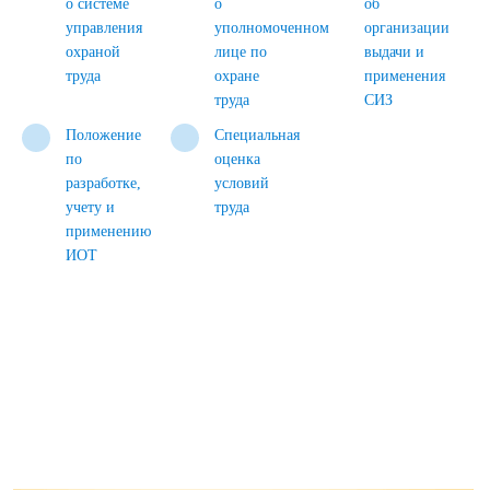
о системе
о
об
управления
уполномоченном
организации
охраной
лице по
выдачи и
труда
охране
применения
труда
СИЗ
Положение
Специальная
по
оценка
разработке,
условий
учету и
труда
применению
ИОТ